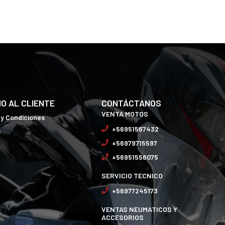
IO AL CLIENTE
CONTÁCTANOS
VENTA MOTOS
 y Condiciones
+56951567432
o
+56979715597
+56951556075
SERVICIO TECNICO
+56977245173
VENTAS NEUMATICOS Y
ACCESORIOS