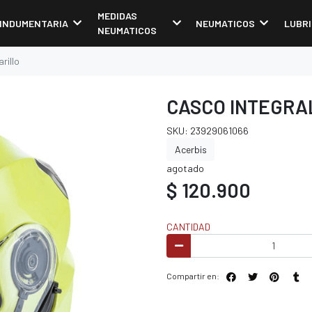
MEDIDAS
INDUMENTARIA
NEUMATICOS
LUBR
NEUMATICOS
rillo
CASCO INTEGRAL
SKU: 23929061066
Acerbis
agotado
$ 120.900
CANTIDAD
Compartir en: