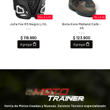
TALLA L/XL
TALLA 45
Jofa Fox R3 Negro L/XL
Bota Kore Midland Café -
45
FOX
Kore
$ 119.990
$ 123.900
Agregar
Agregar
Venta de Motos Usadas y Nuevas, Servicio Técnico especializado