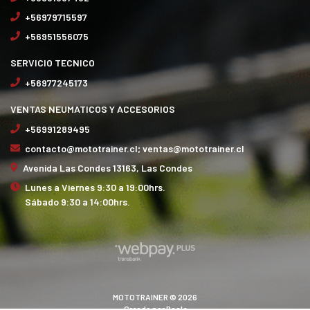
+56979715597
+56951556075
SERVICIO TECNICO
+56977245173
VENTAS NEUMATICOS Y ACCESORIOS
+56991289495
contacto@mototrainer.cl; ventas@mototrainer.cl
Avenida Las Condes 13163, Las Condes
Lunes a Viernes 9:30 a 19:00hrs.
Sábado 9:30 a 14:00hrs.
MOTOTRAINER © 2026
Creado por
Bsale