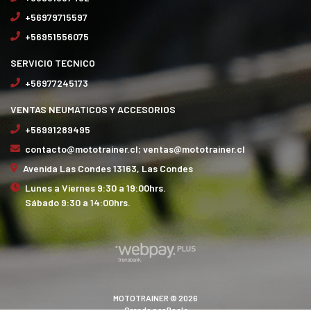
+56979715597
+56951556075
SERVICIO TECNICO
+56977245173
VENTAS NEUMATICOS Y ACCESORIOS
+56991289495
contacto@mototrainer.cl; ventas@mototrainer.cl
Avenida Las Condes 13163, Las Condes
Lunes a Viernes 9:30 a 19:00hrs.
Sábado 9:30 a 14:00hrs.
MOTOTRAINER © 2026
Creado por
Bsale