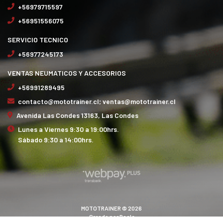
+56979715597
+56951556075
SERVICIO TECNICO
+56977245173
VENTAS NEUMATICOS Y ACCESORIOS
+56991289495
contacto@mototrainer.cl; ventas@mototrainer.cl
Avenida Las Condes 13163, Las Condes
Lunes a Viernes 9:30 a 19:00hrs.
Sábado 9:30 a 14:00hrs.
MOTOTRAINER © 2026
Creado por
Bsale