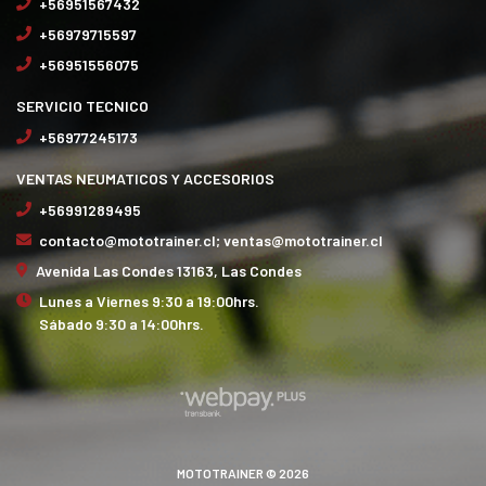
+56951567432
+56979715597
+56951556075
SERVICIO TECNICO
+56977245173
VENTAS NEUMATICOS Y ACCESORIOS
+56991289495
contacto@mototrainer.cl; ventas@mototrainer.cl
Avenida Las Condes 13163, Las Condes
Lunes a Viernes 9:30 a 19:00hrs.
Sábado 9:30 a 14:00hrs.
MOTOTRAINER © 2026