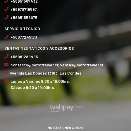
+56951567432
+56979715597
+56951556075
SERVICIO TECNICO
+56977245173
VENTAS NEUMATICOS Y ACCESORIOS
+56991289495
contacto@mototrainer.cl; ventas@mototrainer.cl
Avenida Las Condes 13163, Las Condes
Lunes a Viernes 9:30 a 19:00hrs.
Sábado 9:30 a 14:00hrs.
MOTOTRAINER © 2026