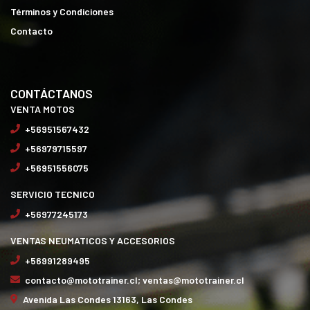
Términos y Condiciones
Contacto
CONTÁCTANOS
VENTA MOTOS
+56951567432
+56979715597
+56951556075
SERVICIO TECNICO
+56977245173
VENTAS NEUMATICOS Y ACCESORIOS
+56991289495
contacto@mototrainer.cl; ventas@mototrainer.cl
Avenida Las Condes 13163, Las Condes