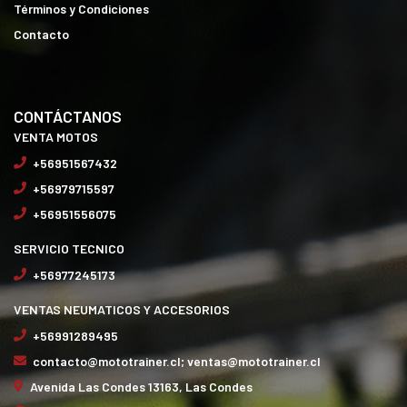
Términos y Condiciones
Contacto
CONTÁCTANOS
VENTA MOTOS
+56951567432
+56979715597
+56951556075
SERVICIO TECNICO
+56977245173
VENTAS NEUMATICOS Y ACCESORIOS
+56991289495
contacto@mototrainer.cl; ventas@mototrainer.cl
Avenida Las Condes 13163, Las Condes