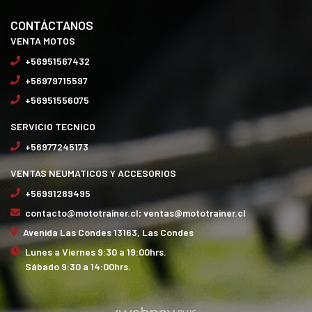
CONTÁCTANOS
VENTA MOTOS
+56951567432
+56979715597
+56951556075
SERVICIO TECNICO
+56977245173
VENTAS NEUMATICOS Y ACCESORIOS
+56991289495
contacto@mototrainer.cl; ventas@mototrainer.cl
Avenida Las Condes 13163, Las Condes
Lunes a Viernes 9:30 a 19:00hrs.
Sábado 9:30 a 14:00hrs.