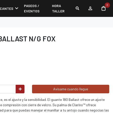
0
PASEOS /
HORA
ICANTES
EVENTOS
TALLER
BALLAST N/G FOX
Avísame cuando llegue
, es el ajuste y la sensibilidad. El guante 180 Ballast ofrece un ajuste
de compresión con cierre de velcro. Su palma de Clarino™ ofrece
dad para que puedas manejar el manillar a tu antojo cuando negocias las