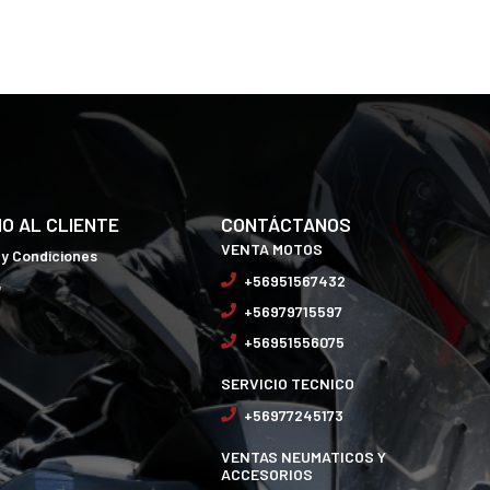
IO AL CLIENTE
CONTÁCTANOS
VENTA MOTOS
 y Condiciones
+56951567432
o
+56979715597
+56951556075
SERVICIO TECNICO
+56977245173
VENTAS NEUMATICOS Y
ACCESORIOS