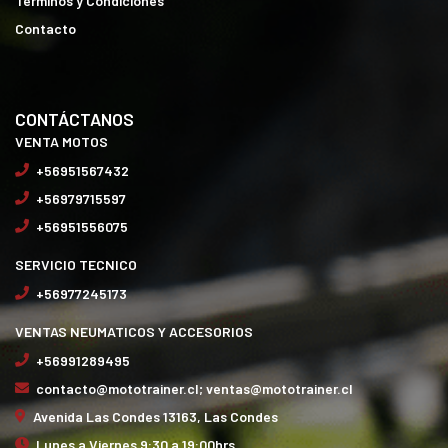
Términos y Condiciones
Contacto
CONTÁCTANOS
VENTA MOTOS
+56951567432
+56979715597
+56951556075
SERVICIO TECNICO
+56977245173
VENTAS NEUMATICOS Y ACCESORIOS
+56991289495
contacto@mototrainer.cl; ventas@mototrainer.cl
Avenida Las Condes 13163, Las Condes
Lunes a Viernes 9:30 a 19:00hrs.