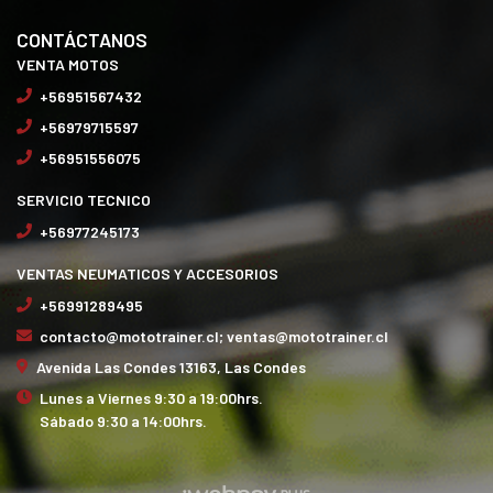
CONTÁCTANOS
VENTA MOTOS
+56951567432
+56979715597
+56951556075
SERVICIO TECNICO
+56977245173
VENTAS NEUMATICOS Y ACCESORIOS
+56991289495
contacto@mototrainer.cl; ventas@mototrainer.cl
Avenida Las Condes 13163, Las Condes
Lunes a Viernes 9:30 a 19:00hrs.
Sábado 9:30 a 14:00hrs.