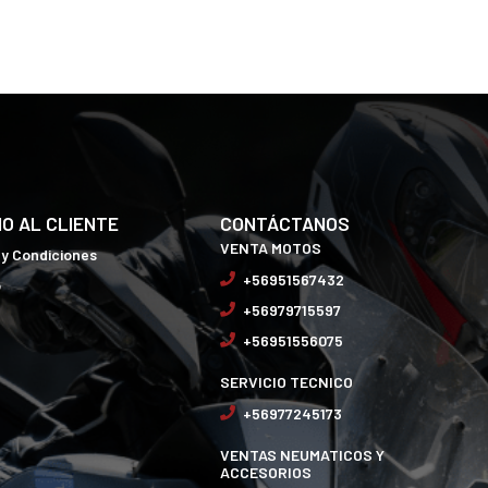
IO AL CLIENTE
CONTÁCTANOS
VENTA MOTOS
 y Condiciones
+56951567432
o
+56979715597
+56951556075
SERVICIO TECNICO
+56977245173
VENTAS NEUMATICOS Y
ACCESORIOS