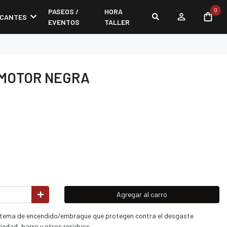
0
PASEOS /
HORA
ICANTES
EVENTOS
TALLER
 MOTOR NEGRA
Agregar al carro
istema de encendido/embrague que protegen contra el desgaste
edad, barro y otros residuos.