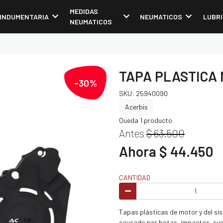
MEDIDAS
INDUMENTARIA
NEUMATICOS
LUBR
NEUMATICOS
TAPA PLASTICA
-30%
SKU: 25940090
Acerbis
Queda 1 producto
Antes
$ 63.500
Ahora $ 44.450
CANTIDAD
Tapas plásticas de motor y del s
causado por botas, impactos, suci