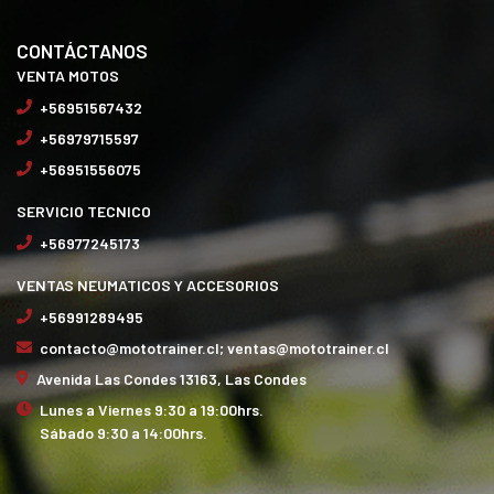
CONTÁCTANOS
VENTA MOTOS
+56951567432
+56979715597
+56951556075
SERVICIO TECNICO
+56977245173
VENTAS NEUMATICOS Y ACCESORIOS
+56991289495
contacto@mototrainer.cl; ventas@mototrainer.cl
Avenida Las Condes 13163, Las Condes
Lunes a Viernes 9:30 a 19:00hrs.
Sábado 9:30 a 14:00hrs.