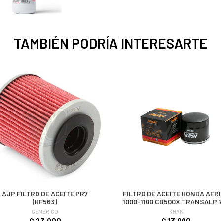
TAMBIÉN PODRÍA INTERESARTE
AJP FILTRO DE ACEITE PR7
FILTRO DE ACEITE HONDA AFRICA
(HF563)
1000-1100 CB500X TRANSALP 750
KF-204
GENERICO
KHAN
$ 23.900
$ 13.990