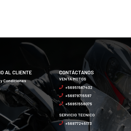
IO AL CLIENTE
CONTÁCTANOS
VENTA MOTOS
 y Condiciones
+56951567432
o
+56979715597
+56951556075
SERVICIO TECNICO
+56977245173