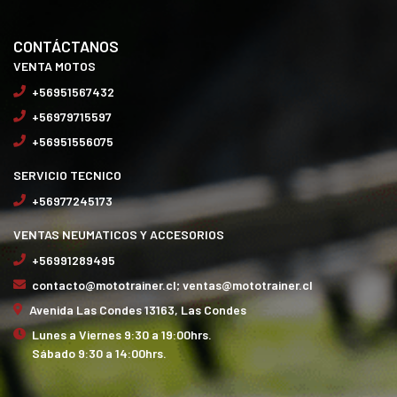
CONTÁCTANOS
VENTA MOTOS
+56951567432
+56979715597
+56951556075
SERVICIO TECNICO
+56977245173
VENTAS NEUMATICOS Y ACCESORIOS
+56991289495
contacto@mototrainer.cl; ventas@mototrainer.cl
Avenida Las Condes 13163, Las Condes
Lunes a Viernes 9:30 a 19:00hrs.
Sábado 9:30 a 14:00hrs.