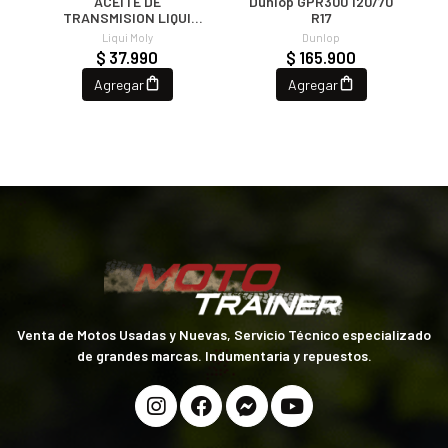
ACEITE DE
Dunlop GPR300 120/70
A
TRANSMISION LIQUI
R17
MOLY 75W90
Liqui Moly
Dunlop
$ 37.990
$ 165.900
Agregar
Agregar
Venta de Motos Usadas y Nuevas, Servicio Técnico especializado
de grandes marcas. Indumentaria y repuestos.