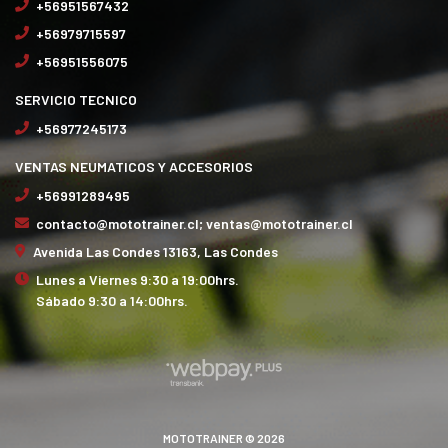
+56951567432
+56979715597
+56951556075
SERVICIO TECNICO
+56977245173
VENTAS NEUMATICOS Y ACCESORIOS
+56991289495
contacto@mototrainer.cl; ventas@mototrainer.cl
Avenida Las Condes 13163, Las Condes
Lunes a Viernes 9:30 a 19:00hrs.
Sábado 9:30 a 14:00hrs.
MOTOTRAINER © 2026