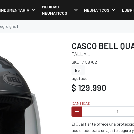
MEDIDAS
INDUMENTARIA
NEUMATICOS
LUBR
NEUMATICOS
egro gris l
CASCO BELL QUA
TALLA L
SKU: 7158702
Bell
agotado
$ 129.990
CANTIDAD
El Qualifier te ofrece una protecc
acolchado para un ajuste seguro y