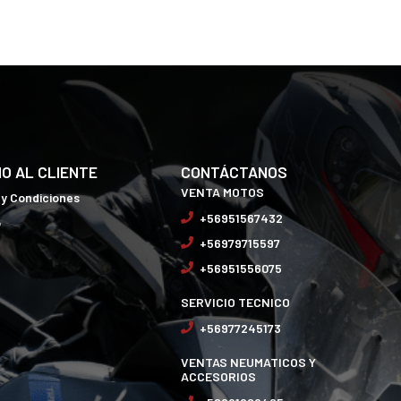
IO AL CLIENTE
CONTÁCTANOS
VENTA MOTOS
 y Condiciones
+56951567432
o
+56979715597
+56951556075
SERVICIO TECNICO
+56977245173
VENTAS NEUMATICOS Y
ACCESORIOS