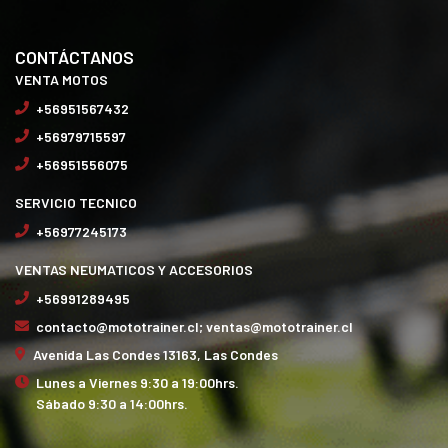
CONTÁCTANOS
VENTA MOTOS
+56951567432
+56979715597
+56951556075
SERVICIO TECNICO
+56977245173
VENTAS NEUMATICOS Y ACCESORIOS
+56991289495
contacto@mototrainer.cl; ventas@mototrainer.cl
Avenida Las Condes 13163, Las Condes
Lunes a Viernes 9:30 a 19:00hrs.
Sábado 9:30 a 14:00hrs.