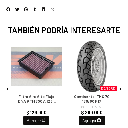
TAMBIÉN PODRÍA INTERESARTE
170/60 R17
s
Filtro Aire Alto Flujo
Continental TKC 70
DNA KTM 790 A 1290
170/60 R17
Adventure
CONTINENTAL
$ 129.900
$ 299.000
Agregar
Agregar