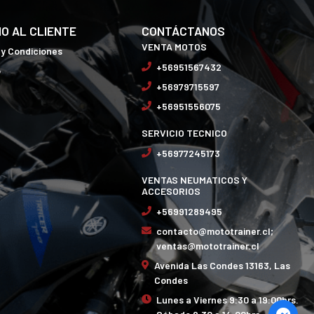
IO AL CLIENTE
CONTÁCTANOS
VENTA MOTOS
 y Condiciones
+56951567432
o
+56979715597
+56951556075
SERVICIO TECNICO
+56977245173
VENTAS NEUMATICOS Y
ACCESORIOS
+56991289495
contacto@mototrainer.cl;
ventas@mototrainer.cl
Avenida Las Condes 13163, Las
Condes
Lunes a Viernes 9:30 a 19:00hrs.