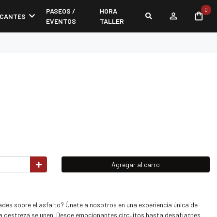
0
PASEOS /
HORA
ICANTES
EVENTOS
TALLER
Agregar al carro
ades sobre el asfalto? Únete a nosotros en una experiencia única de
a destreza se unen. Desde emocionantes circuitos hasta desafiantes