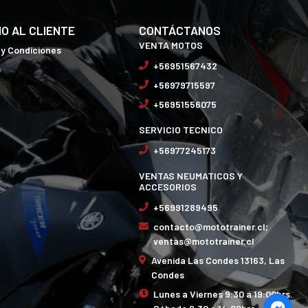
IO AL CLIENTE
CONTÁCTANOS
VENTA MOTOS
 y Condiciones
+56951567432
o
+56979715597
+56951556075
SERVICIO TECNICO
+56977245173
VENTAS NEUMATICOS Y
ACCESORIOS
+56991289495
contacto@mototrainer.cl;
ventas@mototrainer.cl
Avenida Las Condes 13163, Las
Condes
Lunes a Viernes 9:30 a 19:00hrs.