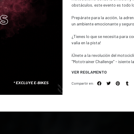
obstáculos, este evento es todo 
Prepárate para la acción, la adren
un ambiente emocionante y seguro
¿Tienes lo que se necesita para co
valía en la pista!
¡Únete a la revolución del motocicl
"Mototrainer Challenge" - ¡siente l
VER REGLAMENTO
Compartir en: