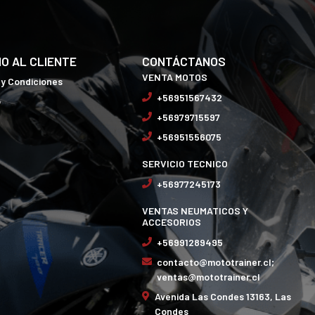
IO AL CLIENTE
CONTÁCTANOS
VENTA MOTOS
 y Condiciones
+56951567432
o
+56979715597
+56951556075
SERVICIO TECNICO
+56977245173
VENTAS NEUMATICOS Y
ACCESORIOS
+56991289495
contacto@mototrainer.cl;
ventas@mototrainer.cl
Avenida Las Condes 13163, Las
Condes