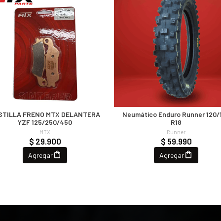
STILLA FRENO MTX DELANTERA
Neumático Enduro Runner 120/
YZF 125/250/450
R18
MTX
Runner
$ 29.900
$ 59.990
Agregar
Agregar