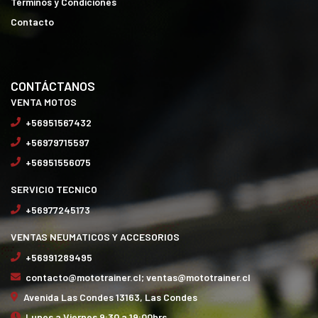
Términos y Condiciones
Contacto
CONTÁCTANOS
VENTA MOTOS
+56951567432
+56979715597
+56951556075
SERVICIO TECNICO
+56977245173
VENTAS NEUMATICOS Y ACCESORIOS
+56991289495
contacto@mototrainer.cl; ventas@mototrainer.cl
Avenida Las Condes 13163, Las Condes
Lunes a Viernes 9:30 a 19:00hrs.