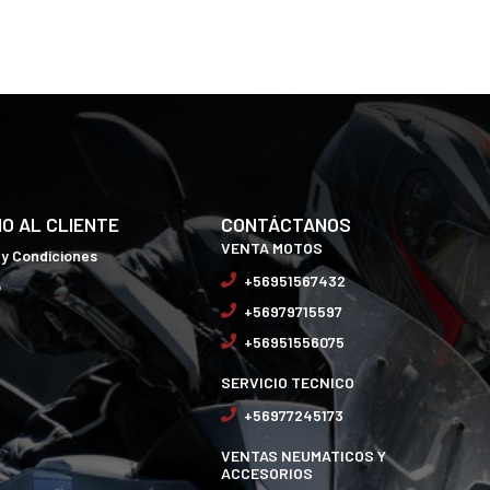
IO AL CLIENTE
CONTÁCTANOS
VENTA MOTOS
 y Condiciones
+56951567432
o
+56979715597
+56951556075
SERVICIO TECNICO
+56977245173
VENTAS NEUMATICOS Y
ACCESORIOS