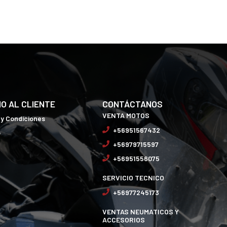
IO AL CLIENTE
CONTÁCTANOS
VENTA MOTOS
 y Condiciones
+56951567432
o
+56979715597
+56951556075
SERVICIO TECNICO
+56977245173
VENTAS NEUMATICOS Y
ACCESORIOS