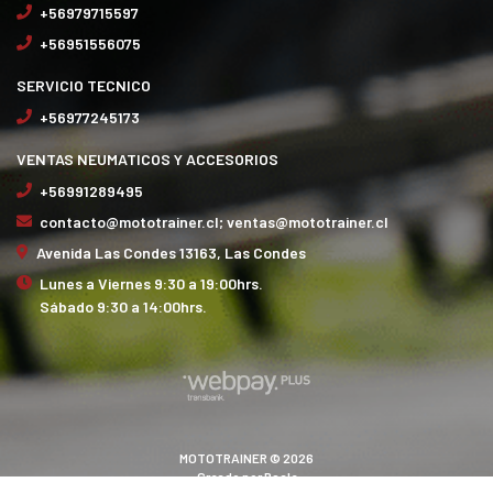
+56979715597
+56951556075
SERVICIO TECNICO
+56977245173
VENTAS NEUMATICOS Y ACCESORIOS
+56991289495
contacto@mototrainer.cl; ventas@mototrainer.cl
Avenida Las Condes 13163, Las Condes
Lunes a Viernes 9:30 a 19:00hrs.
Sábado 9:30 a 14:00hrs.
MOTOTRAINER © 2026
Creado por
Bsale