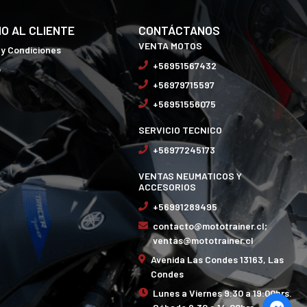
IO AL CLIENTE
CONTÁCTANOS
VENTA MOTOS
 y Condiciones
+56951567432
o
+56979715597
+56951556075
SERVICIO TECNICO
+56977245173
VENTAS NEUMATICOS Y
ACCESORIOS
+56991289495
contacto@mototrainer.cl;
ventas@mototrainer.cl
Avenida Las Condes 13163, Las
Condes
Lunes a Viernes 9:30 a 19:00hrs.