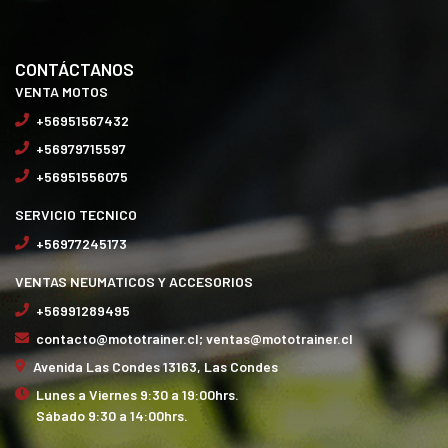
CONTÁCTANOS
VENTA MOTOS
+56951567432
+56979715597
+56951556075
SERVICIO TECNICO
+56977245173
VENTAS NEUMATICOS Y ACCESORIOS
+56991289495
contacto@mototrainer.cl; ventas@mototrainer.cl
Avenida Las Condes 13163, Las Condes
Lunes a Viernes 9:30 a 19:00hrs.
Sábado 9:30 a 14:00hrs.