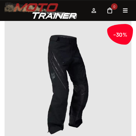
0
-30%