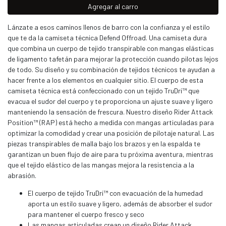
Agregar al carro
Lánzate a esos caminos llenos de barro con la confianza y el estilo
que te da la camiseta técnica Defend Offroad. Una camiseta dura
que combina un cuerpo de tejido transpirable con mangas elásticas
de ligamento tafetán para mejorar la protección cuando pilotas lejos
de todo. Su diseño y su combinación de tejidos técnicos te ayudan a
hacer frente a los elementos en cualquier sitio. El cuerpo de esta
camiseta técnica está confeccionado con un tejido TruDri™ que
evacua el sudor del cuerpo y te proporciona un ajuste suave y ligero
manteniendo la sensación de frescura. Nuestro diseño Rider Attack
Position™ (RAP) está hecho a medida con mangas articuladas para
optimizar la comodidad y crear una posición de pilotaje natural. Las
piezas transpirables de malla bajo los brazos y en la espalda te
garantizan un buen flujo de aire para tu próxima aventura, mientras
que el tejido elástico de las mangas mejora la resistencia a la
abrasión.
El cuerpo de tejido TruDri™ con evacuación de la humedad
aporta un estilo suave y ligero, además de absorber el sudor
para mantener el cuerpo fresco y seco
Las mangas articuladas crean un diseño Rider Attack