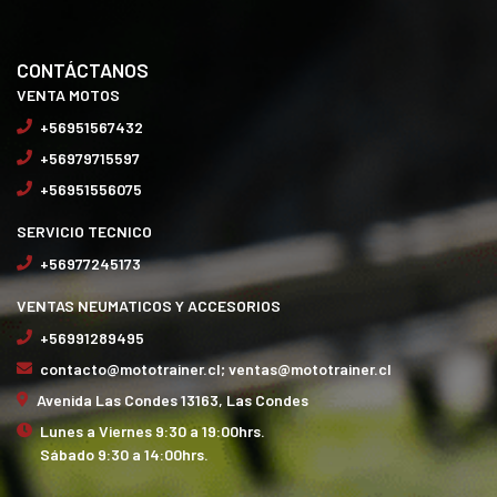
CONTÁCTANOS
VENTA MOTOS
+56951567432
+56979715597
+56951556075
SERVICIO TECNICO
+56977245173
VENTAS NEUMATICOS Y ACCESORIOS
+56991289495
contacto@mototrainer.cl; ventas@mototrainer.cl
Avenida Las Condes 13163, Las Condes
Lunes a Viernes 9:30 a 19:00hrs.
Sábado 9:30 a 14:00hrs.