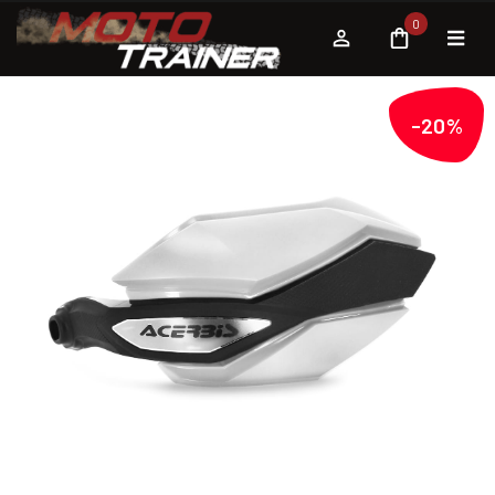
0
-20%