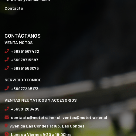
Contacto
CONTÁCTANOS
VENTA MOTOS
+56951567432
+56979715597
+56951556075
SERVICIO TECNICO
+56977245173
VENTAS NEUMATICOS Y ACCESORIOS
+56991289495
contacto@mototrainer.cl; ventas@mototrainer.cl
Avenida Las Condes 13163, Las Condes
Lunes a Viernes 9:30 a 19:00hrs.