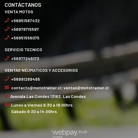
CONTÁCTANOS
VENTA MOTOS
+56951567432
+56979715597
+56951556075
SERVICIO TECNICO
+56977245173
VENTAS NEUMATICOS Y ACCESORIOS
+56991289495
contacto@mototrainer.cl; ventas@mototrainer.cl
Avenida Las Condes 13163, Las Condes
Lunes a Viernes 9:30 a 19:00hrs.
Sábado 9:30 a 14:00hrs.