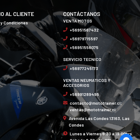
IO AL CLIENTE
CONTÁCTANOS
VENTA MOTOS
 y Condiciones
+56951567432
o
+56979715597
+56951556075
SERVICIO TECNICO
+56977245173
VENTAS NEUMATICOS Y
ACCESORIOS
+56991289495
contacto@mototrainer.cl;
ventas@mototrainer.cl
Avenida Las Condes 13163, Las
Condes
Lunes a Viernes 9:30 a 19:00hrs.