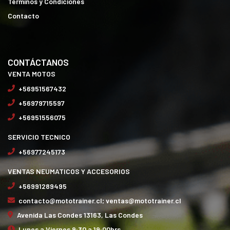
Términos y Condiciones
Contacto
CONTÁCTANOS
VENTA MOTOS
+56951567432
+56979715597
+56951556075
SERVICIO TECNICO
+56977245173
VENTAS NEUMATICOS Y ACCESORIOS
+56991289495
contacto@mototrainer.cl; ventas@mototrainer.cl
Avenida Las Condes 13163, Las Condes
Lunes a Viernes 9:30 a 19:00hrs.