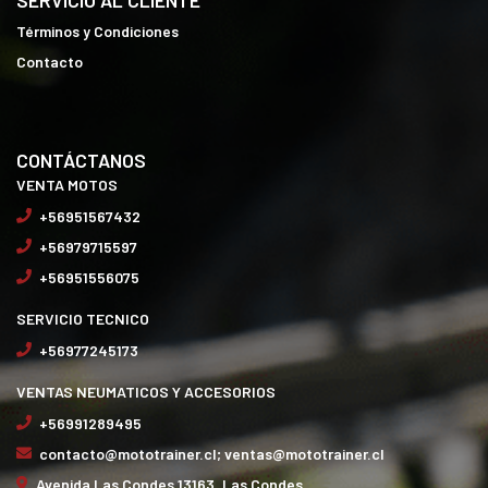
Términos y Condiciones
Contacto
CONTÁCTANOS
VENTA MOTOS
+56951567432
+56979715597
+56951556075
SERVICIO TECNICO
+56977245173
VENTAS NEUMATICOS Y ACCESORIOS
+56991289495
contacto@mototrainer.cl; ventas@mototrainer.cl
Avenida Las Condes 13163, Las Condes