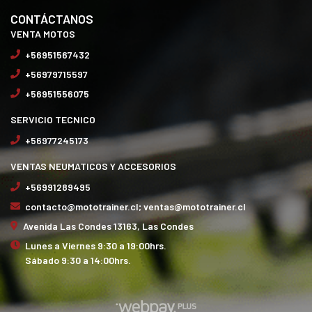
CONTÁCTANOS
VENTA MOTOS
+56951567432
+56979715597
+56951556075
SERVICIO TECNICO
+56977245173
VENTAS NEUMATICOS Y ACCESORIOS
+56991289495
contacto@mototrainer.cl; ventas@mototrainer.cl
Avenida Las Condes 13163, Las Condes
Lunes a Viernes 9:30 a 19:00hrs.
Sábado 9:30 a 14:00hrs.