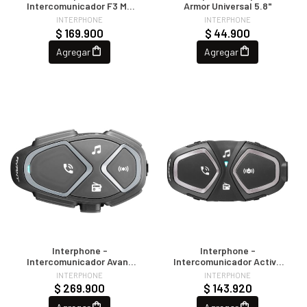
Intercomunicador F3 MC
Armor Universal 5.8"
(Double)
INTERPHONE
INTERPHONE
$ 169.900
$ 44.900
Agregar
Agregar
Interphone -
Interphone -
Intercomunicador Avant
Intercomunicador Active
(Single)
(Single)
INTERPHONE
INTERPHONE
$ 269.900
$ 143.920