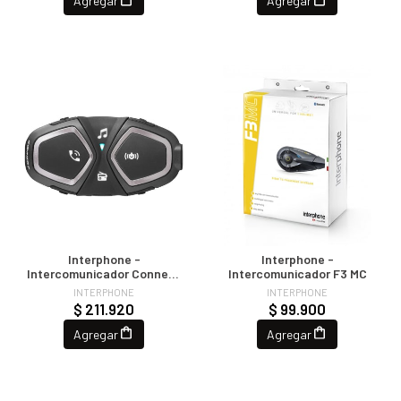
Agregar
Agregar
Interphone -
Interphone -
Intercomunicador Connect
Intercomunicador F3 MC
(Double)
INTERPHONE
INTERPHONE
$ 211.920
$ 99.900
Agregar
Agregar