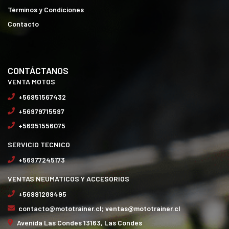
Términos y Condiciones
Contacto
CONTÁCTANOS
VENTA MOTOS
+56951567432
+56979715597
+56951556075
SERVICIO TECNICO
+56977245173
VENTAS NEUMATICOS Y ACCESORIOS
+56991289495
contacto@mototrainer.cl; ventas@mototrainer.cl
Avenida Las Condes 13163, Las Condes