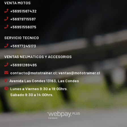
VENTA MOTOS
+56951567432
+56979715597
+56951556075
SERVICIO TECNICO
+56977245173
VENTAS NEUMATICOS Y ACCESORIOS
+56991289495
contacto@mototrainer.cl; ventas@mototrainer.cl
Avenida Las Condes 13163, Las Condes
Lunes a Viernes 9:30 a 19:00hrs.
Sábado 9:30 a 14:00hrs.