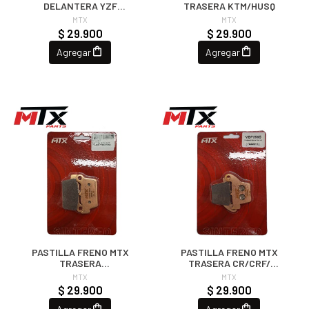
DELANTERA YZF
TRASERA KTM/HUSQ
125/250/450
MTX
MTX
$ 29.900
$ 29.900
Agregar
Agregar
PASTILLA FRENO MTX
PASTILLA FRENO MTX
TRASERA
TRASERA CR/CRF/
KXF/RMZ/YZ/WRF
250/450
MTX
MTX
$ 29.900
$ 29.900