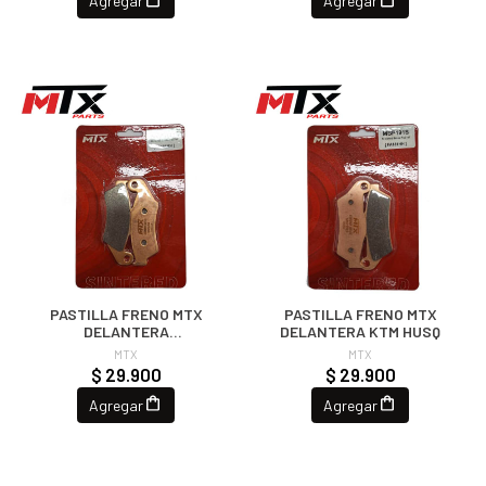
Agregar
Agregar
PASTILLA FRENO MTX
PASTILLA FRENO MTX
DELANTERA
DELANTERA KTM HUSQ
CRF/KXF/RMZ/YZ
MTX
MTX
$ 29.900
$ 29.900
Agregar
Agregar