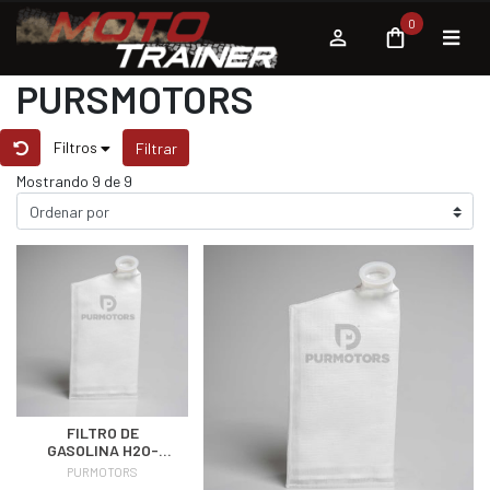
0
PURSMOTORS
Filtros
Filtrar
Mostrando 9 de 9
FILTRO DE
GASOLINA H2O-
STOP PARA DUCATI
PURMOTORS
Y KTM