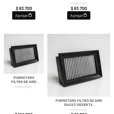
CFMOTO/HONDA/SUZUKI/YAMAHA
PURMOTORS
$ 63.700
$ 63.700
Agregar
Agregar
PURMOTORS
FILTRO DE AIRE
HONDA CRF 1000 L
PURMOTORS
AFRICA TWIN/ADV
SPORT
PURMOTORS FILTRO DE AIRE
DUCATI DESERTX,
HYPERMOTARD, MONSTER,
PURMOTORS
SCRAMBLER NEXT-GEN-VERSION