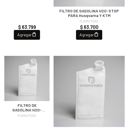
FILTRO DE GASOLINA H2O-STOP
PARA Husqvarna Y KTM
PURMOTORS
$ 63.799
$ 63.700
Agregar
Agregar
FILTRO DE
GASOLINA H2O-
STOP PARA KTM Y
PURMOTORS
SWM