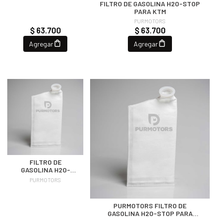
FILTRO DE GASOLINA H2O-STOP
PARA KTM
PURMOTORS
$ 63.700
$ 63.700
Agregar
Agregar
FILTRO DE
GASOLINA H2O-
STOP PARA BMW,
PURMOTORS
HARLEY-DAVIDSON
Y YAMAHA
PURMOTORS FILTRO DE
GASOLINA H2O-STOP PARA