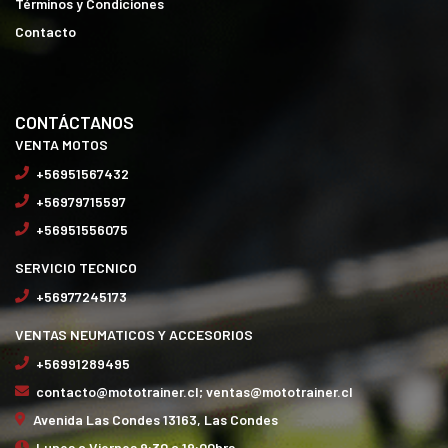
Términos y Condiciones
Contacto
CONTÁCTANOS
VENTA MOTOS
+56951567432
+56979715597
+56951556075
SERVICIO TECNICO
+56977245173
VENTAS NEUMATICOS Y ACCESORIOS
+56991289495
contacto@mototrainer.cl; ventas@mototrainer.cl
Avenida Las Condes 13163, Las Condes
Lunes a Viernes 9:30 a 19:00hrs.